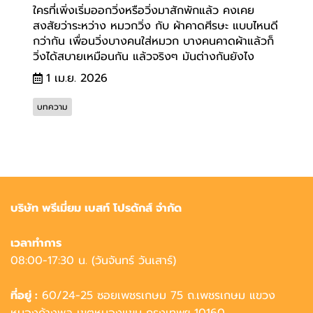
ใครที่เพิ่งเริ่มออกวิ่งหรือวิ่งมาสักพักแล้ว คงเคย
สงสัยว่าระหว่าง หมวกวิ่ง กับ ผ้าคาดศีรษะ แบบไหนดี
กว่ากัน เพื่อนวิ่งบางคนใส่หมวก บางคนคาดผ้าแล้วก็
วิ่งได้สบายเหมือนกัน แล้วจริงๆ มันต่างกันยังไง
1 เม.ย. 2026
บทความ
บริษัท พรีเมี่ยม เบสท์ โปรดักส์ จำกัด
เวลาทำการ
08:00-17:30 น. (วันจันทร์ วันเสาร์)
ที่อยู่ :
60/24-25 ซอยเพชรเกษม 75 ถ.เพชรเกษม แขวง
หนองค้างพลู เขตหนองแขม กรุงเทพฯ 10160