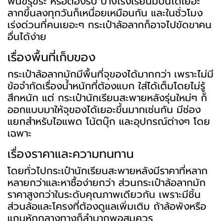
พื้นขรุขระ หรือต้องรีบ บางโรงเรียนมีบันไดเยอะ
ลากขึ้นลงทุกวันก็เหนื่อยเหมือนกัน และในชั่วโมง
เร่งด่วนที่คนเยอะๆ กระเป๋าล้อลากก็อาจไปขัดขาคน
อื่นได้ง่าย
เรื่องพื้นที่เก็บของ
กระเป๋าล้อลากมักมีพื้นที่จุของได้มากกว่า เพราะไม่มี
ข้อจำกัดเรื่องน้ำหนักที่ต้องแบก ใส่ได้เต็มโดยไม่รู้
สึกหนัก แต่ กระเป๋านักเรียนสะพายหลังรุ่นใหม่ๆ ก็
ออกแบบมาให้จุของได้เยอะขึ้นมากเช่นกัน มีช่อง
แยกสำหรับไอแพด โน้ตบุ๊ก และอุปกรณ์ต่างๆ โดย
เฉพาะ
เรื่องราคาและความทนทาน
โดยทั่วไปกระเป๋านักเรียนสะพายหลังมีราคาที่หลาก
หลายกว่าและหาซื้อง่ายกว่า ส่วนกระเป๋าล้อลากมัก
ราคาสูงกว่าในระดับคุณภาพเดียวกัน เพราะมีชิ้น
ส่วนล้อและโครงที่ต้องดูแลเพิ่มเติม ถ้าล้อพังหรือ
แกนหักกลางทางก็ลำบากพอสมควร