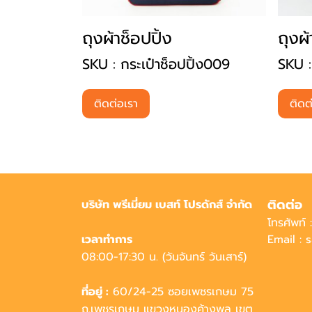
ถุงผ้าช็อปปิ้ง
ถุงผ้
SKU : กระเป๋าช็อปปิ้ง009
SKU :
ติดต่อเรา
ติดต
ติดต่อ
บริษัท พรีเมี่ยม เบสท์ โปรดักส์ จำกัด
โทรศัพท์
เวลาทำการ
Email :
08:00-17:30 น. (วันจันทร์ วันเสาร์)
ที่อยู่ :
60/24-25 ซอยเพชรเกษม 75
ถ.เพชรเกษม แขวงหนองค้างพลู เขต