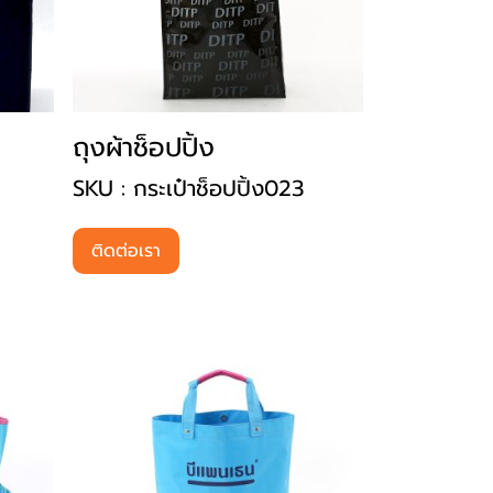
ถุงผ้าช็อปปิ้ง
SKU : กระเป๋าช็อปปิ้ง023
ติดต่อเรา