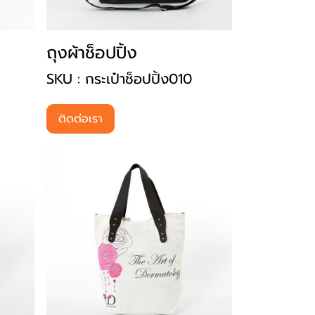
ถุงผ้าช็อปปิ้ง
SKU : กระเป๋าช็อปปิ้ง010
ติดต่อเรา