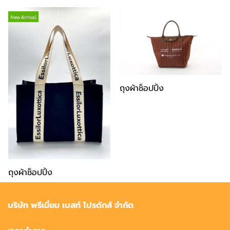
New Arrival
ถุงผ้าช็อปปิ้ง
ถุงผ้าช็อปปิ้ง
บริษัท พรีเมี่ยม เบสท์ โปรดักส์ จำกัด