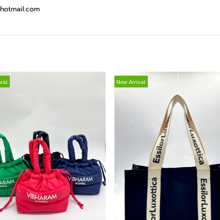
hotmail.com
val
New Arrival