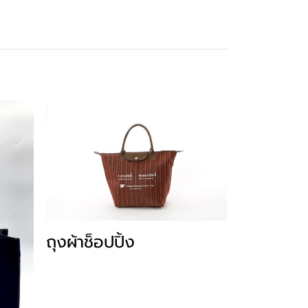
ถุงผ้าช็อปปิ้ง