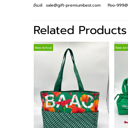
อีเมล์: sale@gift-premiumbest.com Poo-999@
Related Products
New Arrival
New Arri