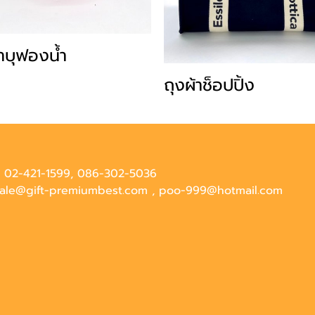
้าบุฟองน้ำ
ถุงผ้าช็อปปิ้ง
 : 02-421-1599, 086-302-5036
 sale@gift-premiumbest.com , poo-999@hotmail.com