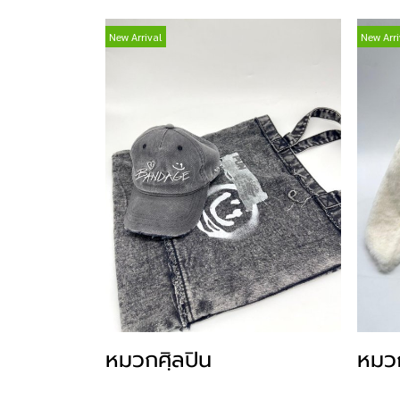
New Arrival
New Arri
หมวกศฺิลปิน
หมวก