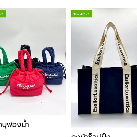
val
New Arrival
้าบุฟองน้ำ
ถุงผ้าช็อปปิ้ง