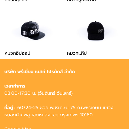
หมวกฮิปฮอป
หมวกแก๊ป
บริษัท พรีเมี่ยม เบสท์ โปรดักส์ จำกัด
เวลาทำการ
08:00-17:30 น. (วันจันทร์ วันเสาร์)
ที่อยู่ :
60/24-25 ซอยเพชรเกษม 75 ถ.เพชรเกษม แขวง
หนองค้างพลู เขตหนองแขม กรุงเทพฯ 10160