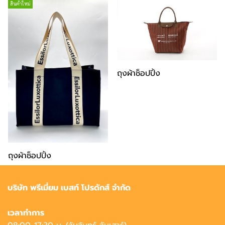
สินค้าใหม่
ถุงผ้าช็อปปิ้ง
ถุงผ้าช็อปปิ้ง
บริษัท พรีเมี่ยม เบสท์ โปรดักส์ จำกัด
เวลาทำการ